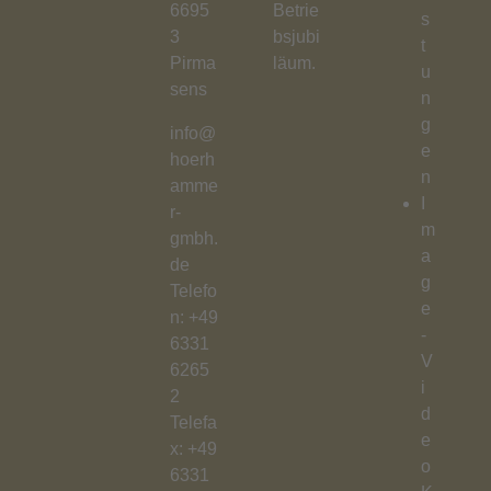
6695
Betrie
s
3
bsjubi
t
Pirma
läum.
u
sens
n
g
info@
e
hoerh
n
amme
I
r-
m
gmbh.
a
de
g
Telefo
e
n:
+49
-
6331
V
6265
i
2
d
Telefa
e
x: +49
o
6331